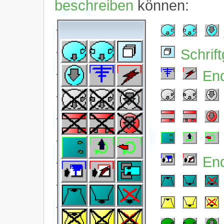
beschreiben
können:
Schrif
En
End