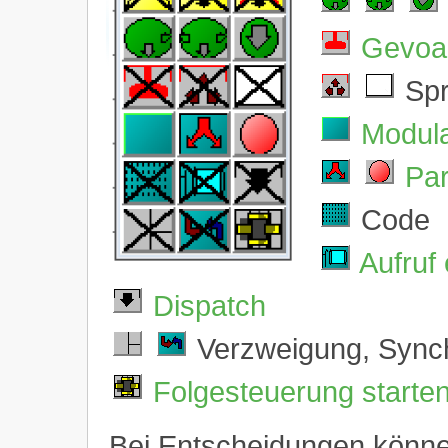
Gevoa
Spr
Modula
Par
Code
Aufruf
Dispatch
Verzweigung, Synch
Folgesteuerung starte
Bei Entscheidungen könne