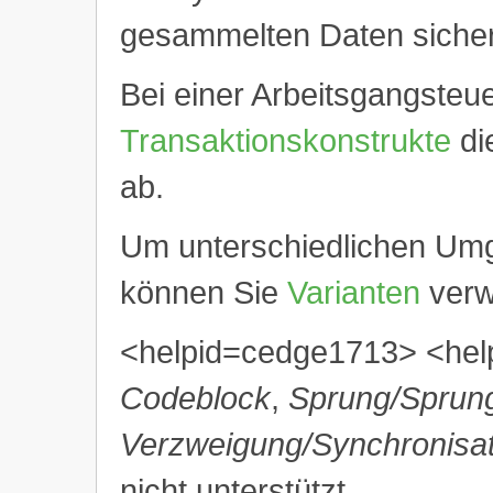
gesammelten Daten sicher
Bei einer Arbeitsgangsteu
Transaktionskonstrukte
di
ab.
Um unterschiedlichen Um
können Sie
Varianten
verw
<helpid=cedge1713> <hel
Codeblock
,
Sprung/Sprun
Verzweigung/Synchronisat
nicht unterstützt.