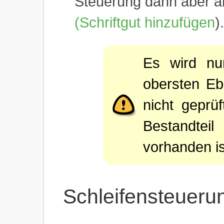
Steuerung dann aber a
(Schriftgut hinzufügen
).
Es wird nur
obersten Eb
nicht geprüf
Bestandte
vorhanden is
Schleifensteueru