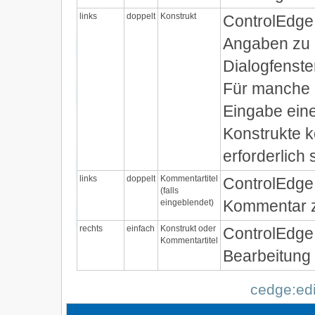
links
doppelt
Konstrukt
ControlEdge 
Angaben zu 
Dialogfenster
Für manche K
Eingabe ein
Konstrukte 
erforderlich 
links
doppelt
Kommentartitel
ControlEdge 
(falls
eingeblendet)
Kommentar z
rechts
einfach
Konstrukt oder
ControlEdge 
Kommentartitel
Bearbeitung 
cedge:edi