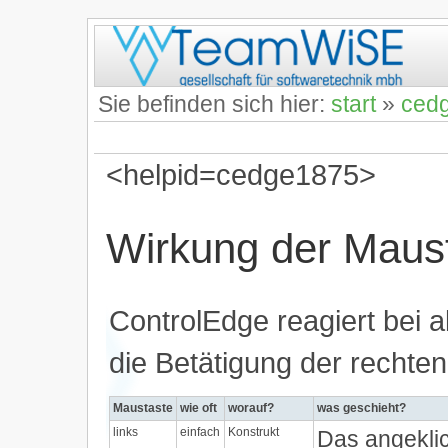
Sie befinden sich hier:
start
»
ced
<helpid=cedge1875>
Wirkung der Maus
ControlEdge reagiert bei al
die Betätigung der rechte
Maustaste
wie oft
worauf?
was geschieht?
links
einfach
Konstrukt
Das angeklic