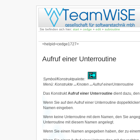
Sie befinden sich hier:
start
»
cedge
»
edit
»
subroutine
<helpid=cedge1727>
Aufruf einer Unterroutine
Symbol/Konstruktpalette:
Menü: Konstrukte→Knoten→Aufruf einerUnterroutine
Das Konstrukt
Aufruf einer Unterroutine
dient dazu, den
Wenn Sie auf den Aufruf einer Unterroutine doppelklicke
Namen eingeben.
Wenn keine Unterroutine mit dem Namen, den Sie angegeb
Unterroutine mit diesem Namen angelegt.
Wenn Sie einen Namen angegeben haben, der zu einem lok