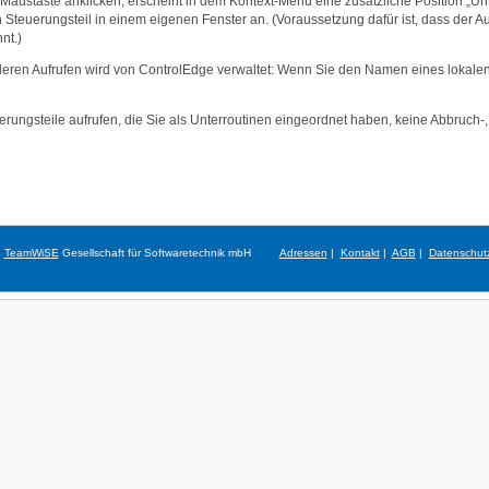
 Maustaste anklicken, erscheint in dem Kontext-Menü eine zusätzliche Position „Un
teuerungsteil in einem eigenen Fenster an. (Voraussetzung dafür ist, dass der Aufruf
nt.)
eren Aufrufen wird von ControlEdge verwaltet: Wenn Sie den Namen eines lokalen 
erungsteile aufrufen, die Sie als Unterroutinen eingeordnet haben, keine Abbruch-
6
TeamWiSE
Gesellschaft für Softwaretechnik mbH
Adressen
|
Kontakt
|
AGB
|
Datenschut