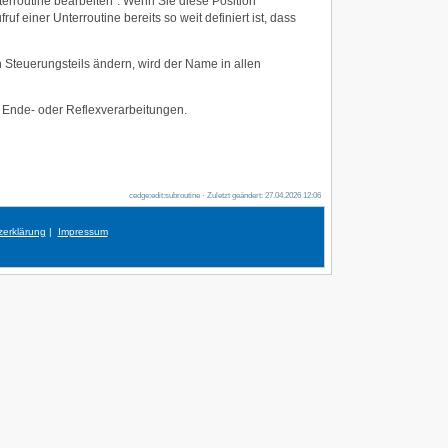
terroutine bearbeiten“. Wenn Sie diese Position
 einer Unterroutine bereits so weit definiert ist, dass
Steuerungsteils ändern, wird der Name in allen
, Ende- oder Reflexverarbeitungen.
cedge:edit:subroutine · Zuletzt geändert: 27.04.2026 12:06
zerklärung
|
Impressum