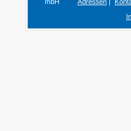
mbH
Adressen
|
Kont
I