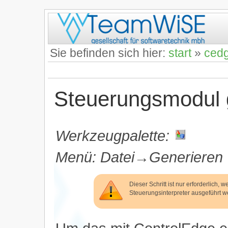
Sie befinden sich hier:
start
»
ced
Steuerungsmodul 
Werkzeugpalette:
Menü: Datei→Generieren
Dieser Schritt ist nur erforderlich
Steuerungsinterpreter ausgeführt we