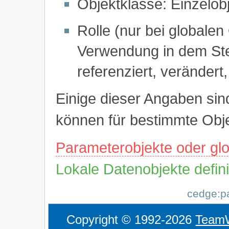
Objektklasse: Einzelobj
Rolle (nur bei globale
Verwendung in dem St
referenziert, verändert,
Einige dieser Angaben si
können für bestimmte Obje
Parameterobjekte oder glo
Lokale Datenobjekte defin
cedge:pa
Copyright © 1992-2026
Team