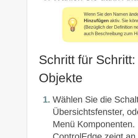
Wenn Sie den Namen änder
Hinzufügen
aktiv. Sie kön
(Bezüglich der Definition 
auch Beschreibung zum Hin
Schritt für Schrit
Objekte
Wählen Sie die Schalt
Übersichtsfenster, od
Menü Komponenten.
ControlEdge zeigt an