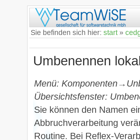
Sie befinden sich hier:
start
»
ced
Umbenennen lokale
Menü: Komponenten→Un
Übersichtsfenster: Umbe
Sie können den Namen ein
Abbruchverarbeitung verän
Routine. Bei Reflex-Verar