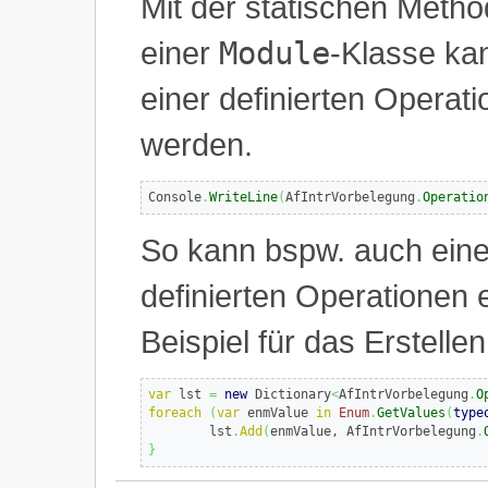
Mit der statischen Meth
einer
Module
-Klasse ka
einer definierten Operat
werden.
Console
.
WriteLine
(
AfIntrVorbelegung
.
Operatio
So kann bspw. auch eine 
definierten Operationen 
Beispiel für das Erstellen
var
 lst 
=
new
 Dictionary
<
AfIntrVorbelegung
.
O
foreach
(
var
 enmValue 
in
Enum
.
GetValues
(
type
	lst
.
Add
(
enmValue, AfIntrVorbelegung
.
}