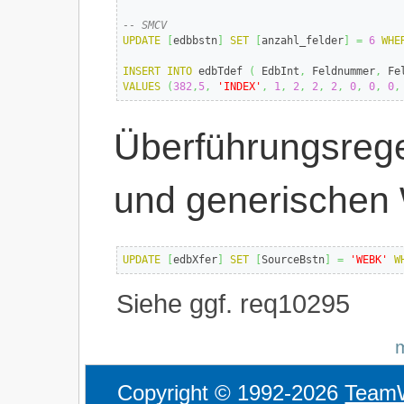
-- SMCV
UPDATE
[
edbbstn
]
SET
[
anzahl_felder
]
=
6
WHE
INSERT
INTO
 edbTdef 
(
 EdbInt
,
 Feldnummer
,
 Fe
VALUES
(
382
,
5
,
'INDEX'
,
1
,
2
,
2
,
2
,
0
,
0
,
0
,
Überführungsregel
und generischen
UPDATE
[
edbXfer
]
SET
[
SourceBstn
]
=
'WEBK'
W
Siehe ggf. req10295
Copyright © 1992-2026
Team