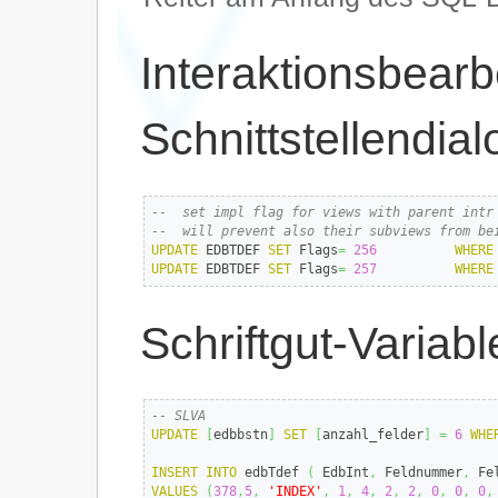
Interaktionsbearb
Schnittstellendial
--  set impl flag for views with parent intr
--  will prevent also their subviews from be
UPDATE
 EDBTDEF 
SET
 Flags
=
256
WHERE
UPDATE
 EDBTDEF 
SET
 Flags
=
257
WHERE
Schriftgut-Variab
-- SLVA
UPDATE
[
edbbstn
]
SET
[
anzahl_felder
]
=
6
WHE
INSERT
INTO
 edbTdef 
(
 EdbInt
,
 Feldnummer
,
 Fe
VALUES
(
378
,
5
,
'INDEX'
,
1
,
4
,
2
,
2
,
0
,
0
,
0
,