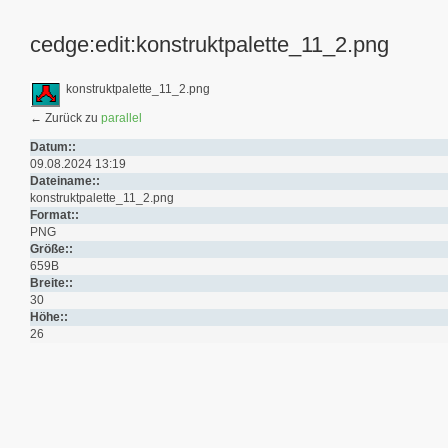
cedge:edit:konstruktpalette_11_2.png
konstruktpalette_11_2.png
← Zurück zu
parallel
Datum::
09.08.2024 13:19
Dateiname::
konstruktpalette_11_2.png
Format::
PNG
Größe::
659B
Breite::
30
Höhe::
26