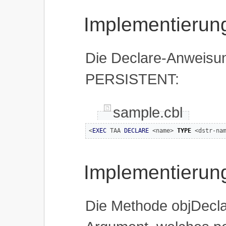
Implementierun
Die Declare-Anweisung
PERSISTENT:
sample.cbl
<
EXEC
 TAA 
DECLARE
 <name> 
TYPE
 <dstr-na
Implementierung
Die Methode objDeclar