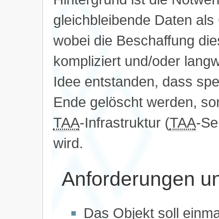
gleichbleibende Daten als 
wobei die Beschaffung di
kompliziert und/oder langw
Idee entstanden, dass spez
Ende gelöscht werden, sond
TAA
-Infrastruktur (
TAA
-Se
wird.
Anforderungen u
Das Objekt soll einmal