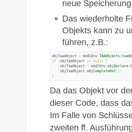
neue Speicherung 
Das wiederholte Fü
Objekts kann zu u
führen, z.B.:
objTaaObject 
=
 modlEnv
.
TAAObjects
[
taaO
if
(
objTaaObject 
==
null
)
{
    objTaaObject 
=
 modlEnv
.
objDeclare
(
    objTaaObject
.
objCompleteRef
(
)
;
}
Da das Objekt vor dem
dieser Code, dass das
Im Falle von Schlüssel
zweiten ff. Ausführun