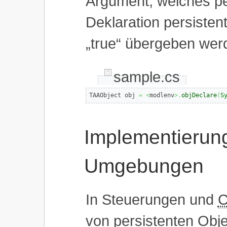
Argument, welches per 
Deklaration persistent
„true“ übergeben wer
sample.cs
TAAObject obj 
=
<
modlenv
>.
objDeclare
(
S
Implementierung
Umgebungen
In Steuerungen und
von persistenten Obje