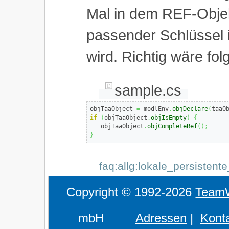
Mal in dem REF-Objek
passender Schlüssel i
wird. Richtig wäre fo
sample.cs
objTaaObject 
=
 modlEnv
.
objDeclare
(
taaO
if
(
objTaaObject
.
objIsEmpty
)
{
   objTaaObject
.
objCompleteRef
(
)
;
}
faq:allg:lokale_persistent
Copyright © 1992-2026
Team
mbH
Adressen
|
Kont